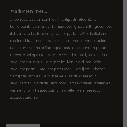
Producten met…
#voorraadkast
ambachtelijk
antipasti
Blue Zone
borrelplank
cannonau
familie spel
gnocchetti
griesmeel
italiaanse delicatessen
Italiaanse pasta
koffie
koffiebonen
malloreddus
mediterrane keuken
mediterrane kruiden
natafelen
Nonna di Sardegna
pasta
pecorino
reposare
Reposare wijnpakket
rosé
rozemarijn
sardijnse antipasti
sardijnse couscous
Sardijnse keuken
Sardijnse koffie
sardijnse pasta
Sardijnse producten
Sardijnse Schatten
Sardijnse tradities
Sardijnse wijn
sardijns zeezout
sardijns zout
Sardinië
slow food
smaakmaker
spelletjes
vermentino
villaspeciosa
vinaigrette
wijn
zeezout
zeezout sardinië