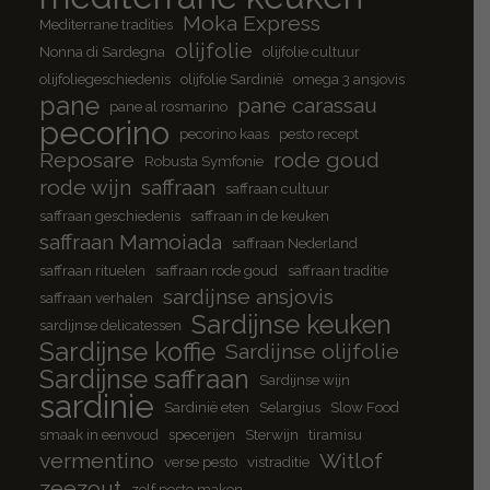
Moka Express
Mediterrane tradities
olijfolie
Nonna di Sardegna
olijfolie cultuur
olijfoliegeschiedenis
olijfolie Sardinië
omega 3 ansjovis
pane
pane carassau
pane al rosmarino
pecorino
pecorino kaas
pesto recept
Reposare
rode goud
Robusta Symfonie
rode wijn
saffraan
saffraan cultuur
saffraan geschiedenis
saffraan in de keuken
saffraan Mamoiada
saffraan Nederland
saffraan rituelen
saffraan rode goud
saffraan traditie
sardijnse ansjovis
saffraan verhalen
Sardijnse keuken
sardijnse delicatessen
Sardijnse koffie
Sardijnse olijfolie
Sardijnse saffraan
Sardijnse wijn
sardinie
Sardinië eten
Selargius
Slow Food
smaak in eenvoud
specerijen
Sterwijn
tiramisu
vermentino
Witlof
verse pesto
vistraditie
zeezout
zelf pesto maken