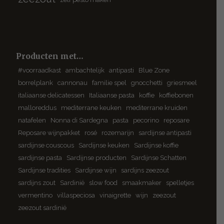
Producten met…
#voorraadkast
ambachtelijk
antipasti
Blue Zone
borrelplank
cannonau
familie spel
gnocchetti
griesmeel
italiaanse delicatessen
Italiaanse pasta
koffie
koffiebonen
malloreddus
mediterrane keuken
mediterrane kruiden
natafelen
Nonna di Sardegna
pasta
pecorino
reposare
Reposare wijnpakket
rosé
rozemarijn
sardijnse antipasti
sardijnse couscous
Sardijnse keuken
Sardijnse koffie
sardijnse pasta
Sardijnse producten
Sardijnse Schatten
Sardijnse tradities
Sardijnse wijn
sardijns zeezout
sardijns zout
Sardinië
slow food
smaakmaker
spelletjes
vermentino
villaspeciosa
vinaigrette
wijn
zeezout
zeezout sardinië