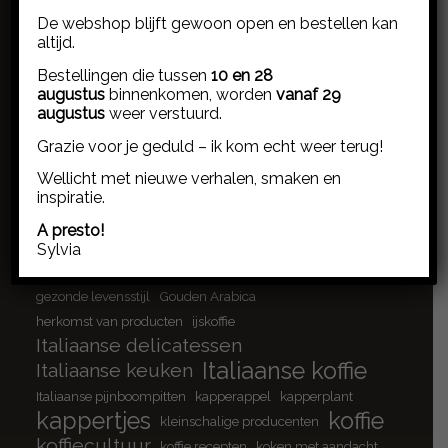
ansjovis
ambachtelijk koken
ansjovis cantabrische zee
De webshop blijft gewoon open en bestellen kan
altijd.
ansjovis cultuur
ansjovisfilets
ansjovis sardinië
antipasti
biologische saffraan
Arboribus
basilicum pesto
Bestellingen die tussen
10 en 28
Blue Zone
borrelplank
augustus
binnenkomen, worden
vanaf 29
bloemknoppen
augustus
weer verstuurd.
borrelplank inspiratie
bottarga di muggine
brood platbrood
cannonau
Grazie voor je geduld – ik kom echt weer terug!
Capparis spinosa
cappuccino
Chiaramonti
Crocus Sativus
Wellicht met nieuwe verhalen, smaken en
culinaire verhalen
doordeweeks koken
inspiratie.
duurzame visserij
eenvoud aan tafel
A presto!
eerlijk eten
espresso
eerlijke ingrediënten
Sylvia
Extra vergine olijfolie
gepekelde ansjovis
gezonde levensstijl
Gouden Arabica
herkomst van producten
ijskoffie
Italiaanse delicatessen
Italiaanse koffie
Italiaanse keuken
Italiaanse pijnboompitten
kapperappel
kapperplant
kappertjes
koffie
kleinschalige producenten
koffiecultuur
koffie recepten
koken met aandacht