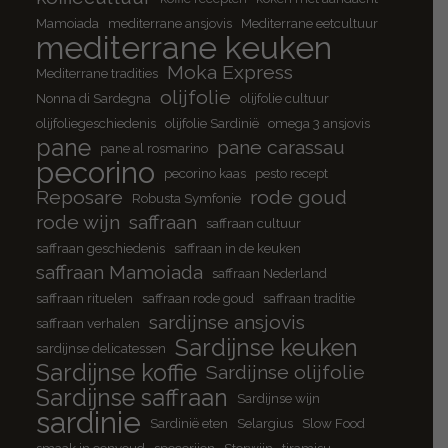
Mamoiada
mediterrane ansjovis
Mediterrane eetcultuur
mediterrane keuken
Moka Express
Mediterrane tradities
olijfolie
Nonna di Sardegna
olijfolie cultuur
olijfoliegeschiedenis
olijfolie Sardinië
omega 3 ansjovis
pane
pane carassau
pane al rosmarino
pecorino
pecorino kaas
pesto recept
Reposare
rode goud
Robusta Symfonie
rode wijn
saffraan
saffraan cultuur
saffraan geschiedenis
saffraan in de keuken
saffraan Mamoiada
saffraan Nederland
saffraan rituelen
saffraan rode goud
saffraan traditie
sardijnse ansjovis
saffraan verhalen
Sardijnse keuken
sardijnse delicatessen
Sardijnse koffie
Sardijnse olijfolie
Sardijnse saffraan
Sardijnse wijn
sardinie
Sardinië eten
Selargius
Slow Food
smaak in eenvoud
specerijen
Sterwijn
tiramisu