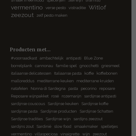
vermentino
Witlof
verse pesto
vistraditie
zeezout
zelf pesto maken
Producten met…
#voorraadkast
ambachtelijk
antipasti
Blue Zone
borrelplank
cannonau
familie spel
gnocchetti
griesmeel
italiaanse delicatessen
Italiaanse pasta
koffie
koffiebonen
malloreddus
mediterrane keuken
mediterrane kruiden
natafelen
Nonna di Sardegna
pasta
pecorino
reposare
Reposare wijnpakket
rosé
rozemarijn
sardijnse antipasti
sardijnse couscous
Sardijnse keuken
Sardijnse koffie
sardijnse pasta
Sardijnse producten
Sardijnse Schatten
Sardijnse tradities
Sardijnse wijn
sardijns zeezout
sardijns zout
Sardinië
slow food
smaakmaker
spelletjes
vermentino
villaspeciosa
vinaigrette
wijn
zeezout