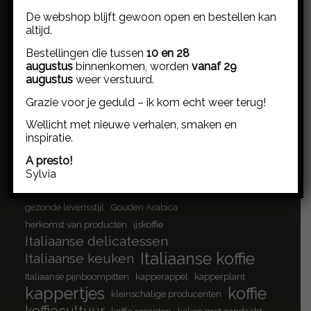
ansjovis
ambachtelijk koken
ansjovis cantabrische zee
De webshop blijft gewoon open en bestellen kan
altijd.
ansjovis cultuur
ansjovisfilets
ansjovis sardinië
antipasti
biologische saffraan
Arboribus
basilicum pesto
Bestellingen die tussen
10 en 28
Blue Zone
borrelplank
augustus
binnenkomen, worden
vanaf 29
bloemknoppen
augustus
weer verstuurd.
borrelplank inspiratie
bottarga di muggine
brood platbrood
cannonau
Grazie voor je geduld – ik kom echt weer terug!
Capparis spinosa
cappuccino
Chiaramonti
Crocus Sativus
Wellicht met nieuwe verhalen, smaken en
inspiratie.
culinaire verhalen
doordeweeks koken
duurzame visserij
eenvoud aan tafel
A presto!
eerlijk eten
espresso
eerlijke ingrediënten
Sylvia
Extra vergine olijfolie
gepekelde ansjovis
gezonde levensstijl
Gouden Arabica
herkomst van producten
ijskoffie
Italiaanse delicatessen
Italiaanse koffie
Italiaanse keuken
Italiaanse pijnboompitten
kapperappel
kapperplant
kappertjes
koffie
kleinschalige producenten
koffiecultuur
koffie recepten
koken met aandacht