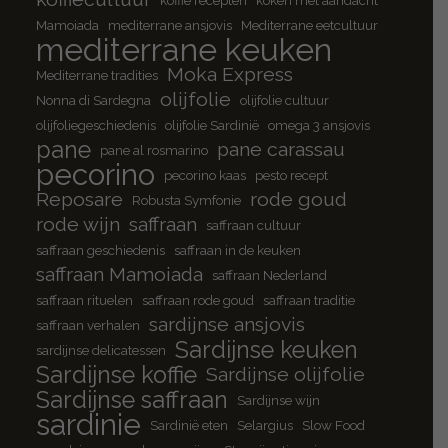
Mamoiada
mediterrane ansjovis
Mediterrane eetcultuur
mediterrane keuken
Moka Express
Mediterrane tradities
olijfolie
Nonna di Sardegna
olijfolie cultuur
olijfoliegeschiedenis
olijfolie Sardinië
omega 3 ansjovis
pane
pane carassau
pane al rosmarino
pecorino
pecorino kaas
pesto recept
Reposare
rode goud
Robusta Symfonie
rode wijn
saffraan
saffraan cultuur
saffraan geschiedenis
saffraan in de keuken
saffraan Mamoiada
saffraan Nederland
saffraan rituelen
saffraan rode goud
saffraan traditie
sardijnse ansjovis
saffraan verhalen
Sardijnse keuken
sardijnse delicatessen
Sardijnse koffie
Sardijnse olijfolie
Sardijnse saffraan
Sardijnse wijn
sardinie
Sardinië eten
Selargius
Slow Food