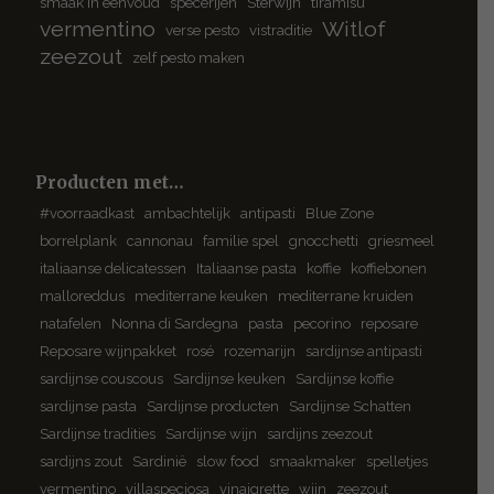
smaak in eenvoud
specerijen
Sterwijn
tiramisu
vermentino
Witlof
verse pesto
vistraditie
zeezout
zelf pesto maken
Producten met…
#voorraadkast
ambachtelijk
antipasti
Blue Zone
borrelplank
cannonau
familie spel
gnocchetti
griesmeel
italiaanse delicatessen
Italiaanse pasta
koffie
koffiebonen
malloreddus
mediterrane keuken
mediterrane kruiden
natafelen
Nonna di Sardegna
pasta
pecorino
reposare
Reposare wijnpakket
rosé
rozemarijn
sardijnse antipasti
sardijnse couscous
Sardijnse keuken
Sardijnse koffie
sardijnse pasta
Sardijnse producten
Sardijnse Schatten
Sardijnse tradities
Sardijnse wijn
sardijns zeezout
sardijns zout
Sardinië
slow food
smaakmaker
spelletjes
vermentino
villaspeciosa
vinaigrette
wijn
zeezout