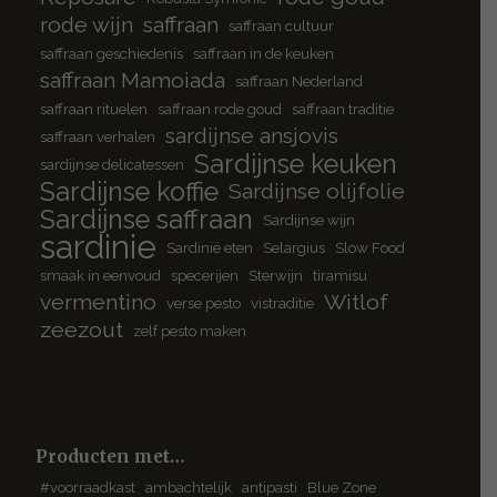
rode wijn
saffraan
saffraan cultuur
saffraan geschiedenis
saffraan in de keuken
saffraan Mamoiada
saffraan Nederland
saffraan rituelen
saffraan rode goud
saffraan traditie
sardijnse ansjovis
saffraan verhalen
Sardijnse keuken
sardijnse delicatessen
Sardijnse koffie
Sardijnse olijfolie
Sardijnse saffraan
Sardijnse wijn
sardinie
Sardinië eten
Selargius
Slow Food
smaak in eenvoud
specerijen
Sterwijn
tiramisu
vermentino
Witlof
verse pesto
vistraditie
zeezout
zelf pesto maken
Producten met…
#voorraadkast
ambachtelijk
antipasti
Blue Zone