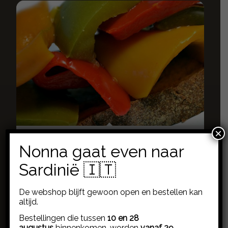
×
Stukjes paprika in agrodolce – zoetzuur uit
Nonna gaat even naar
Sardinië
5,95
€
Sardinië 🇮🇹
Toevoegen aan
Toon details
De webshop blijft gewoon open en bestellen kan
winkelwagen
altijd.
Bestellingen die tussen
10 en 28
augustus
binnenkomen, worden
vanaf 29