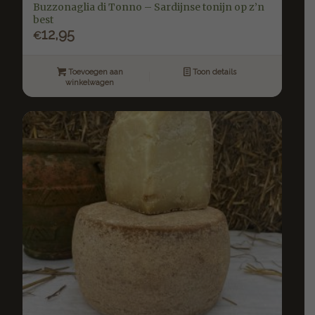
Buzzonaglia di Tonno – Sardijnse tonijn op z’n
best
12,95
€
Toevoegen aan
Toon details
winkelwagen