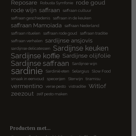
Reposare
rode goud
Robusta Symfonie
rode wijn
saffraan
saffraan cultuur
saffraan geschiedenis
saffraan in de keuken
saffraan Mamoiada
saffraan Nederland
saffraan rituelen
saffraan rode goud
saffraan traditie
sardijnse ansjovis
saffraan verhalen
Sardijnse keuken
sardijnse delicatessen
Sardijnse koffie
Sardijnse olijfolie
Sardijnse saffraan
Sardijnse wijn
sardinie
Sardinië eten
Selargius
Slow Food
smaak in eenvoud
specerijen
Sterwijn
tiramisu
vermentino
Witlof
verse pesto
vistraditie
zeezout
zelf pesto maken
Producten met…