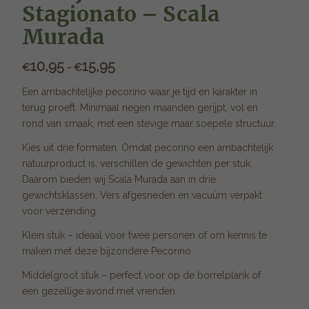
Stagionato – Scala
Murada
10,95
15,95
Prijsklasse:
€
-
€
€10,95
Een ambachtelijke pecorino waar je tijd en karakter in
tot
terug proeft. Minimaal negen maanden gerijpt, vol en
€15,95
rond van smaak, met een stevige maar soepele structuur.
Kies uit drie formaten. Omdat pecorino een ambachtelijk
natuurproduct is, verschillen de gewichten per stuk.
Daarom bieden wij Scala Murada aan in drie
gewichtsklassen. Vers afgesneden en vacuüm verpakt
voor verzending.
Klein stuk – ideaal voor twee personen of om kennis te
maken met deze bijzondere Pecorino.
Middelgroot stuk – perfect voor op de borrelplank of
een gezellige avond met vrienden.