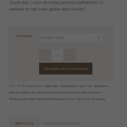
Groot stuk – voor de echte pecorino liefhebbers of
wanneer er wat meer gasten aanschuiven.
Formaat
Toevoegen aan winkelwagen
SKU:
N/B
Categorieën:
Algemeen
,
Borrelplank
,
kaas
Tag:
#pecorino
#sardijnsekaas #scalamurada #nonnadisardegna #borrelplank
#italiaansgenieten #ambachtelijkekaas
Merk:
Nonna di Sardegna
Beschrijving
Aanvullende informatie