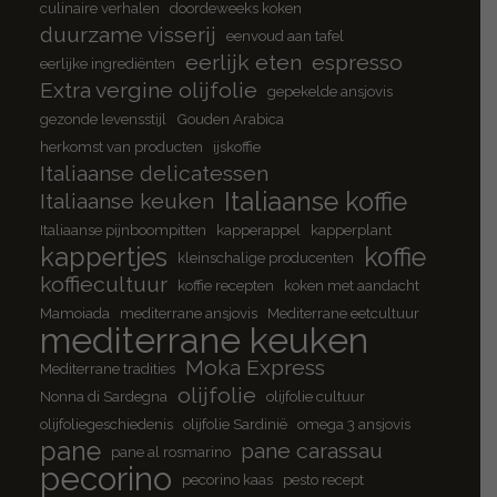
culinaire verhalen
doordeweeks koken
duurzame visserij
eenvoud aan tafel
eerlijk eten
espresso
eerlijke ingrediënten
Extra vergine olijfolie
gepekelde ansjovis
gezonde levensstijl
Gouden Arabica
herkomst van producten
ijskoffie
Italiaanse delicatessen
Italiaanse koffie
Italiaanse keuken
Italiaanse pijnboompitten
kapperappel
kapperplant
kappertjes
koffie
kleinschalige producenten
koffiecultuur
koffie recepten
koken met aandacht
Mamoiada
mediterrane ansjovis
Mediterrane eetcultuur
mediterrane keuken
Moka Express
Mediterrane tradities
olijfolie
Nonna di Sardegna
olijfolie cultuur
olijfoliegeschiedenis
olijfolie Sardinië
omega 3 ansjovis
pane
pane carassau
pane al rosmarino
pecorino
pecorino kaas
pesto recept