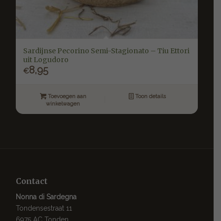
Sardijnse Pecorino Semi-Stagionato – Tiu Ettori
uit Logudoro
8,95
€
Toevoegen aan
Toon details
winkelwagen
Contact
Nonna di Sardegna
Tondensestraat 11
6975 AC Tonden