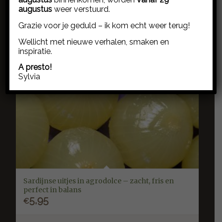
augustus
weer verstuurd.
Grazie voor je geduld – ik kom echt weer terug!
Wellicht met nieuwe verhalen, smaken en
inspiratie.
A presto!
Sylvia
Sardijnse uitjes in agrodolce – zacht, fris en
perfect in balans
5,95
€