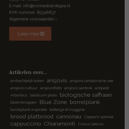
E-mail: info@nonnadisardegna.nl
KVK-nummer: 85346837
Algemene voorwaarden ›
Lees mee
Artikelen over…
ansjovis
ambachtelijk koken
ansjovis cantabrische zee
ansjovis cultuur
ansjovisfilets
ansjovis sardinië
antipasti
biologische saffraan
Arboribus
basilicum pesto
Blue Zone
borrelplank
bloemknoppen
borrelplank inspiratie
bottarga di muggine
brood platbrood
cannonau
Capparis spinosa
cappuccino
Chiaramonti
Crocus Sativus