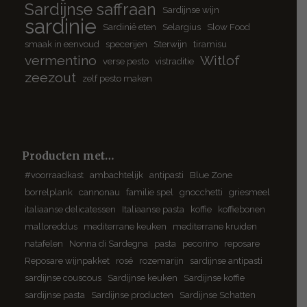
Sardijnse saffraan
Sardijnse wijn
sardinie
Sardinië eten
Selargius
Slow Food
smaak in eenvoud
specerijen
Sterwijn
tiramisu
vermentino
Witlof
verse pesto
vistraditie
zeezout
zelf pesto maken
Producten met…
#voorraadkast
ambachtelijk
antipasti
Blue Zone
borrelplank
cannonau
familie spel
gnocchetti
griesmeel
italiaanse delicatessen
Italiaanse pasta
koffie
koffiebonen
malloreddus
mediterrane keuken
mediterrane kruiden
natafelen
Nonna di Sardegna
pasta
pecorino
reposare
Reposare wijnpakket
rosé
rozemarijn
sardijnse antipasti
sardijnse couscous
Sardijnse keuken
Sardijnse koffie
sardijnse pasta
Sardijnse producten
Sardijnse Schatten