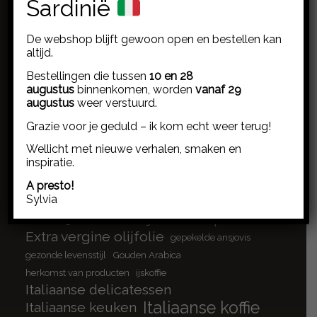
Sardinië
De webshop blijft gewoon open en bestellen kan
Artikelen over…
altijd.
ansjovis
ambachtelijk koken
ansjovis cantabrische zee
Bestellingen die tussen
10 en 28
ansjovis cultuur
ansjovisfilets
ansjovis sardinië
antipasti
augustus
binnenkomen, worden
vanaf 29
biologische saffraan
Arboribus
basilicum pesto
augustus
weer verstuurd.
Blue Zone
borrelplank
bloemknoppen
Grazie voor je geduld – ik kom echt weer terug!
borrelplank inspiratie
bottarga di muggine
brood platbrood
cannonau
Wellicht met nieuwe verhalen, smaken en
Capparis spinosa
inspiratie.
cappuccino
Chiaramonti
Crocus Sativus
culinaire verhalen
doordeweeks koken
A presto!
Sylvia
duurzame visserij
eenvoud aan tafel
eerlijk eten
espresso
eerlijke ingrediënten
Extra vergine olijfolie
gepekelde ansjovis
gezonde levensstijl
Gouden Arabica
herkomst van producten
ijskoffie
Italiaanse delicatessen
Italiaanse koffie
Italiaanse keuken