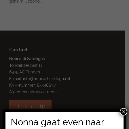
geheim Gezond…
Contact
Nonna di Sardegna
Tondensestraat 11
6975 AC Tonden
E-mail: info@nonnadisardegna.nl
KVK-nummer: 85346837
Algemene voorwaarden ›
Lees mee
×
Nonna gaat even naar