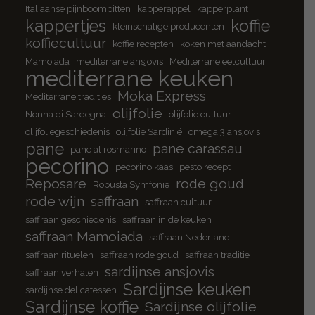
Italiaanse pijnboompitten
kapperappel
kapperplant
kappertjes
koffie
kleinschalige producenten
koffiecultuur
koffie recepten
koken met aandacht
Mamoiada
mediterrane ansjovis
Mediterrane eetcultuur
mediterrane keuken
Moka Express
Mediterrane tradities
olijfolie
Nonna di Sardegna
olijfolie cultuur
olijfoliegeschiedenis
olijfolie Sardinië
omega 3 ansjovis
pane
pane carassau
pane al rosmarino
pecorino
pecorino kaas
pesto recept
Reposare
rode goud
Robusta Symfonie
rode wijn
saffraan
saffraan cultuur
saffraan geschiedenis
saffraan in de keuken
saffraan Mamoiada
saffraan Nederland
saffraan rituelen
saffraan rode goud
saffraan traditie
sardijnse ansjovis
saffraan verhalen
Sardijnse keuken
sardijnse delicatessen
Sardijnse koffie
Sardijnse olijfolie