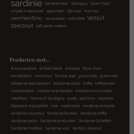
sardinie
Sardinië eten
Selargius
Slow Food
smaak in eenvoud
specerijen
Sterwijn
tiramisu
vermentino
Witlof
verse pesto
vistraditie
zeezout
zelf pesto maken
Producten met…
#voorraadkast
ambachtelijk
antipasti
Blue Zone
borrelplank
cannonau
familie spel
gnocchetti
griesmeel
italiaanse delicatessen
Italiaanse pasta
koffie
koffiebonen
malloreddus
mediterrane keuken
mediterrane kruiden
natafelen
Nonna di Sardegna
pasta
pecorino
reposare
Reposare wijnpakket
rosé
rozemarijn
sardijnse antipasti
sardijnse couscous
Sardijnse keuken
Sardijnse koffie
sardijnse pasta
Sardijnse producten
Sardijnse Schatten
Sardijnse tradities
Sardijnse wijn
sardijns zeezout