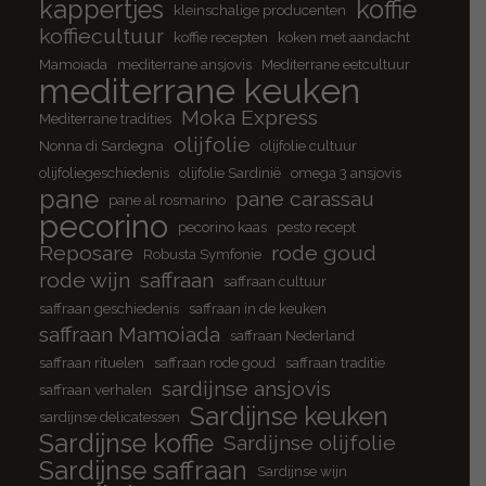
kappertjes
koffie
kleinschalige producenten
koffiecultuur
koffie recepten
koken met aandacht
Mamoiada
mediterrane ansjovis
Mediterrane eetcultuur
mediterrane keuken
Moka Express
Mediterrane tradities
olijfolie
Nonna di Sardegna
olijfolie cultuur
olijfoliegeschiedenis
olijfolie Sardinië
omega 3 ansjovis
pane
pane carassau
pane al rosmarino
pecorino
pecorino kaas
pesto recept
Reposare
rode goud
Robusta Symfonie
rode wijn
saffraan
saffraan cultuur
saffraan geschiedenis
saffraan in de keuken
saffraan Mamoiada
saffraan Nederland
saffraan rituelen
saffraan rode goud
saffraan traditie
sardijnse ansjovis
saffraan verhalen
Sardijnse keuken
sardijnse delicatessen
Sardijnse koffie
Sardijnse olijfolie
Sardijnse saffraan
Sardijnse wijn