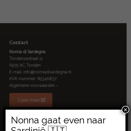
Contact
Nonna di Sardegna
Tondensestraat 11
6975 AC Tonden
E-mail: info@nonnadisardegna.nl
KVK-nummer: 85346837
Algemene voorwaarden ›
Lees mee
×
Nonna gaat even naar
Sardinië 🇮🇹