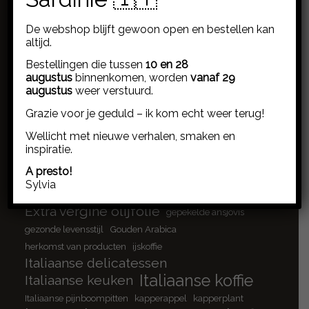
Artikelen over…
De webshop blijft gewoon open en bestellen kan
ansjovis
ambachtelijk koken
ansjovis cantabrische zee
altijd.
ansjovis cultuur
ansjovisfilets
ansjovis sardinië
antipasti
Bestellingen die tussen
10 en 28
biologische saffraan
Arboribus
basilicum pesto
augustus
binnenkomen, worden
vanaf 29
Blue Zone
borrelplank
augustus
weer verstuurd.
bloemknoppen
borrelplank inspiratie
bottarga di muggine
Grazie voor je geduld – ik kom echt weer terug!
brood platbrood
cannonau
Capparis spinosa
Wellicht met nieuwe verhalen, smaken en
cappuccino
Chiaramonti
Crocus Sativus
inspiratie.
culinaire verhalen
doordeweeks koken
A presto!
duurzame visserij
eenvoud aan tafel
Sylvia
eerlijk eten
espresso
eerlijke ingrediënten
Extra vergine olijfolie
gepekelde ansjovis
gezonde levensstijl
Gouden Arabica
herkomst van producten
ijskoffie
Italiaanse delicatessen
Italiaanse koffie
Italiaanse keuken
Italiaanse pijnboompitten
kapperappel
kapperplant