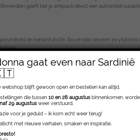
ovendien geeft het je antipasti direct een authentiek karakte
gezondheid én hersenfunctie. Bovendien leveren ze vitamine 
mengaan.
onna gaat even naar Sardinië
ternationale bron.
🇹
s cultuur
? Lees ons verhaal over ansjovis cultuur.
 webshop blijft gewoon open en bestellen kan altijd.
stellingen die tussen
10 en 28 augustus
binnenkomen, worde
naf 29 augustus
weer verstuurd.
azie voor je geduld – ik kom echt weer terug!
llicht met nieuwe verhalen, smaken en inspiratie.
Artikelen over…
ansjovis
presto!
ambachtelijk koken
lvia