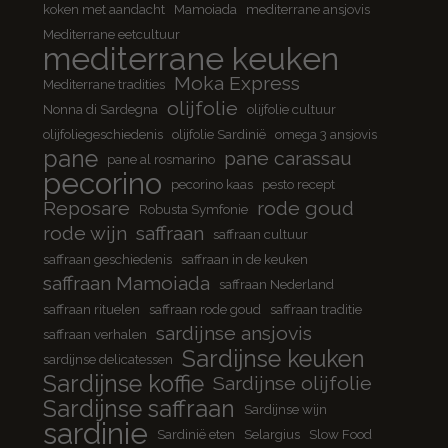
koken met aandacht
Mamoiada
mediterrane ansjovis
Mediterrane eetcultuur
mediterrane keuken
Moka Express
Mediterrane tradities
olijfolie
Nonna di Sardegna
olijfolie cultuur
olijfoliegeschiedenis
olijfolie Sardinië
omega 3 ansjovis
pane
pane carassau
pane al rosmarino
pecorino
pecorino kaas
pesto recept
Reposare
rode goud
Robusta Symfonie
rode wijn
saffraan
saffraan cultuur
saffraan geschiedenis
saffraan in de keuken
saffraan Mamoiada
saffraan Nederland
saffraan rituelen
saffraan rode goud
saffraan traditie
sardijnse ansjovis
saffraan verhalen
Sardijnse keuken
sardijnse delicatessen
Sardijnse koffie
Sardijnse olijfolie
Sardijnse saffraan
Sardijnse wijn
sardinie
Sardinië eten
Selargius
Slow Food