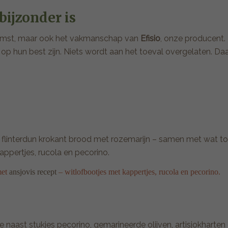
bijzonder is
komst, maar ook het vakmanschap van
Efisio
, onze producent. 
 hun best zijn. Niets wordt aan het toeval overgelaten. Daard
 flinterdun krokant brood met rozemarijn – samen met wat toma
ppertjes, rucola en pecorino.
met
ansjovis recept
– witlofbootjes met kappertjes, rucola en pecorino.
ze naast stukjes pecorino, gemarineerde olijven, artisjokharten