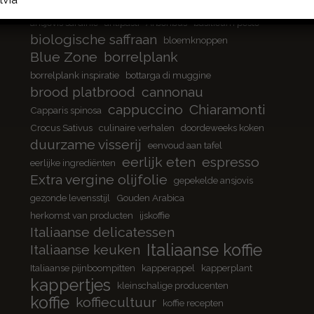
ansjovis cantabrische zee
ansjovis cultuur
ansjovisfilets
ansjovis sardinië
antipasti
Arboribus
basilicum pesto
biologische saffraan
bloemknoppen
Blue Zone
borrelplank
borrelplank inspiratie
bottarga di muggine
brood platbrood
cannonau
cappuccino
Chiaramonti
Capparis spinosa
Crocus Sativus
culinaire verhalen
doordeweeks koken
duurzame visserij
eenvoud aan tafel
eerlijk eten
espresso
eerlijke ingrediënten
Extra vergine olijfolie
gepekelde ansjovis
gezonde levensstijl
Gouden Arabica
herkomst van producten
ijskoffie
Italiaanse delicatessen
Italiaanse koffie
Italiaanse keuken
Italiaanse pijnboompitten
kapperappel
kapperplant
kappertjes
kleinschalige producenten
koffie
koffiecultuur
koffie recepten