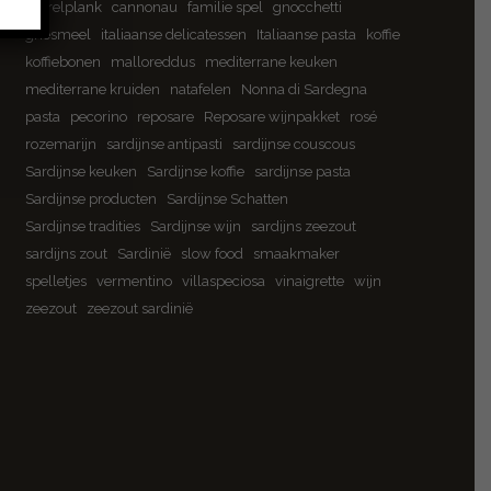
borrelplank
cannonau
familie spel
gnocchetti
griesmeel
italiaanse delicatessen
Italiaanse pasta
koffie
koffiebonen
malloreddus
mediterrane keuken
mediterrane kruiden
natafelen
Nonna di Sardegna
pasta
pecorino
reposare
Reposare wijnpakket
rosé
rozemarijn
sardijnse antipasti
sardijnse couscous
Sardijnse keuken
Sardijnse koffie
sardijnse pasta
Sardijnse producten
Sardijnse Schatten
Sardijnse tradities
Sardijnse wijn
sardijns zeezout
sardijns zout
Sardinië
slow food
smaakmaker
spelletjes
vermentino
villaspeciosa
vinaigrette
wijn
zeezout
zeezout sardinië