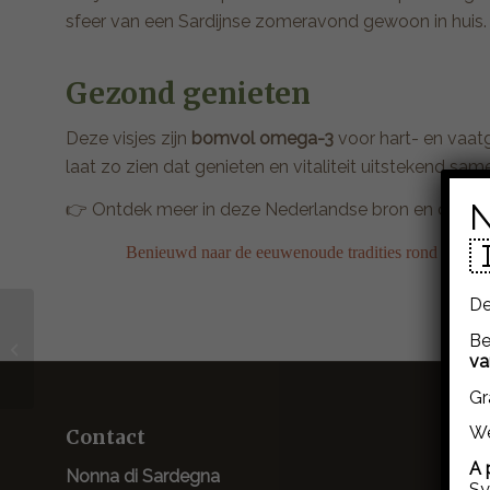
sfeer van een Sardijnse zomeravond gewoon in huis. B
Gezond genieten
Deze visjes zijn
bomvol omega-3
voor hart- en vaat
laat zo zien dat genieten en vitaliteit uitstekend sa
N
👉 Ontdek meer in deze Nederlandse bron en deze in

Benieuwd naar de eeuwenoude tradities rond
ansjovi
De
Koffie recepten – van
Be
va
moka tot tiramisu
Gr
We
Contact
A 
Nonna di Sardegna
Sy