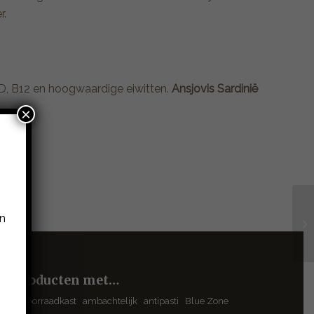
r.
D, B12 en hoogwaardige eiwitten.
Ansjovis Sardinië
×
n
Producten met…
#voorraadkast
ambachtelijk
antipasti
Blue Zone